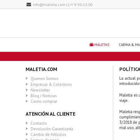
info@maletia.com | L-V 9:30-13:00
MALETAS:
CABINA & M
MALETIA.COM
POLÍTICA
>
La actual p
Quienes Somos
introducido
>
Empresas & Colectivos
>
Newsletter
Maletia es 
>
Blog / Noticias
viaje.
>
Como comprar
Maletia res
ATENCIÓN AL CLIENTE
cumplimien
3/2018 de p
>
Contacto
mal uso, al
>
Devolución Garantizada
>
Cambio de Artículos
>