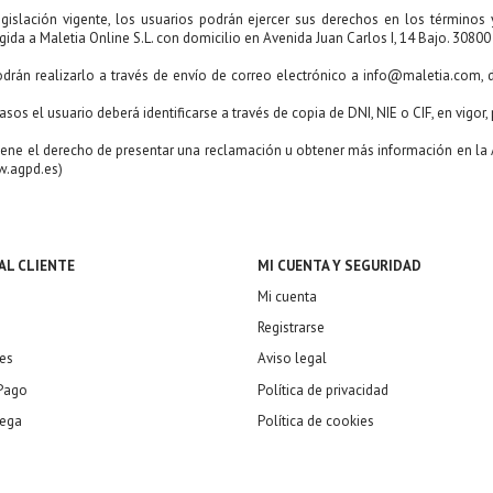
gislación vigente, los usuarios podrán ejercer sus derechos en los términos y 
igida a Maletia Online S.L. con domicilio en Avenida Juan Carlos I, 14 Bajo. 30800
rán realizarlo a través de envío de correo electrónico a info@maletia.com,
os el usuario deberá identificarse a través de copia de DNI, NIE o CIF, en vigor, 
tiene el derecho de presentar una reclamación u obtener más información en la 
w.agpd.es)
AL CLIENTE
MI CUENTA Y SEGURIDAD
Mi cuenta
Registrarse
es
Aviso legal
Pago
Política de privacidad
rega
Política de cookies