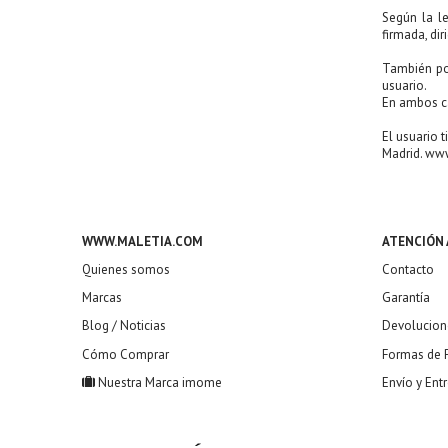
Según la le
firmada, dir
También pod
usuario.
En ambos cas
El usuario 
Madrid. ww
WWW.MALETIA.COM
ATENCIÓN 
Quienes somos
Contacto
Marcas
Garantía
Blog / Noticias
Devolucion
Cómo Comprar
Formas de 
Nuestra Marca imome
Envío y Ent