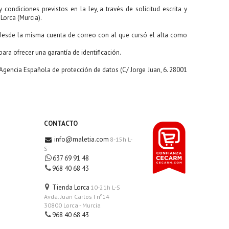
condiciones previstos en la ley, a través de solicitud escrita y
 Lorca (Murcia).
 desde la misma cuenta de correo con al que cursó el alta como
para ofrecer una garantía de identificación.
Agencia Española de protección de datos (C/ Jorge Juan, 6. 28001
CONTACTO
info@maletia.com
8-15h L-
S
637 69 91 48
968 40 68 43
Tienda Lorca
10-21h L-S
Avda. Juan Carlos I nº14
30800 Lorca - Murcia
968 40 68 43