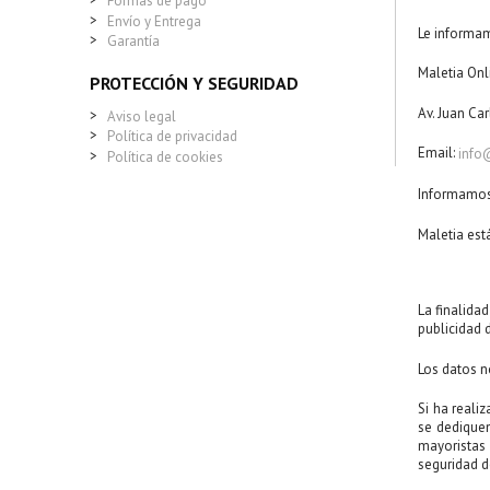
Formas de pago
>
Envío y Entrega
Le informam
>
Garantía
Maletia Onl
PROTECCIÓN Y SEGURIDAD
Av. Juan Car
>
Aviso legal
>
Política de privacidad
Email:
info
>
Política de cookies
Informamos
Maletia está
La finalida
publicidad d
Los datos n
Si ha reali
se dediquen
mayoristas 
seguridad d