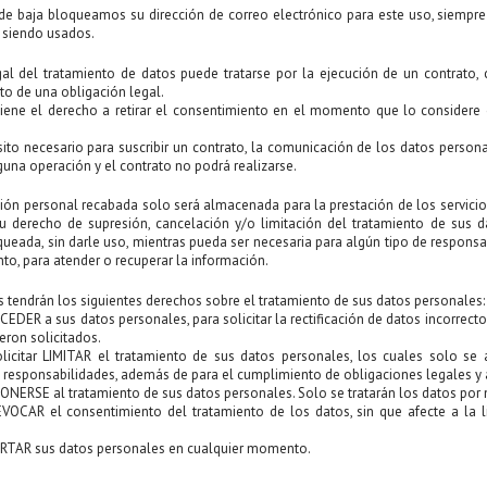
de baja bloqueamos su dirección de correo electrónico para este uso, siemp
 siendo usados.
al del tratamiento de datos puede tratarse por la ejecución de un contrato, c
o de una obligación legal.
tiene el derecho a retirar el consentimiento en el momento que lo considere o
sito necesario para suscribir un contrato, la comunicación de los datos persona
nguna operación y el contrato no podrá realizarse.
ión personal recabada solo será almacenada para la prestación de los servicios,
su derecho de supresión, cancelación y/o limitación del tratamiento de sus
queada, sin darle uso, mientras pueda ser necesaria para algún tipo de responsab
nto, para atender o recuperar la información.
s tendrán los siguientes derechos sobre el tratamiento de sus datos personales:
CEDER a sus datos personales, para solicitar la rectificación de datos incorrect
eron solicitados.
olicitar LIMITAR el tratamiento de sus datos personales, los cuales solo se
 responsabilidades, además de para el cumplimiento de obligaciones legales y a
ONERSE al tratamiento de sus datos personales. Solo se tratarán los datos por 
VOCAR el consentimiento del tratamiento de los datos, sin que afecte a la l
ORTAR sus datos personales en cualquier momento.