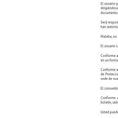
El usuario 
dirigiéndose
documento q
Será respon
han autoriz
Maletia, no
El usuario 
Conforme al
en un forma
Conforme al
de Protecci
sede de nue
El consentim
Conforme a
boletín, ut
Usted puede