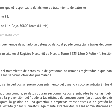
os que el responsable del fichero de tratamiento de datos es:
ine S.L
los I, 14. Bajo. 30800 Lorca (Murcia).
@maletia.com
 que hemos designado un delegado del cual puede contactar a través del corr
 inscrita en el Registro Mercantil de Murcia, Tomo 3235, Libro 0, Folio 44, Secció
d del tratamiento de datos es la de gestionar los usuarios registrados o que ha
e los servicios ofrecidos por Maletia.
o serán cedidos sin previo consentimiento del usuario y solo se solicitarán los d
zado una compra, su datos podrán ser comunicados a entidades bancarias (debid
 a la prevención del fraude, a las oficinas de consumidores (en el caso de exist
(para la gestión de una garantía), a empresas transportistas o de gestión lo
el estado (en los supuestos legalmente establecidos) y a las administraciones 