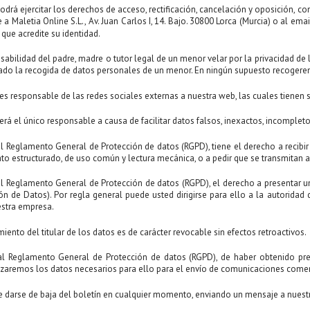
podrá ejercitar los derechos de acceso, rectificación, cancelación y oposición, c
 a Maletia Online S.L., Av. Juan Carlos I, 14. Bajo. 30800 Lorca (Murcia) o al ema
ue acredite su identidad.
sabilidad del padre, madre o tutor legal de un menor velar por la privacidad de
ado la recogida de datos personales de un menor. En ningún supuesto recoger
 es responsable de las redes sociales externas a nuestra web, las cuales tienen s
será el único responsable a causa de facilitar datos falsos, inexactos, incomplet
 Reglamento General de Protección de datos (RGPD), tiene el derecho a recibir
to estructurado, de uso común y lectura mecánica, o a pedir que se transmitan 
 Reglamento General de Protección de datos (RGPD), el derecho a presentar u
ón de Datos). Por regla general puede usted dirigirse para ello a la autoridad 
stra empresa.
iento del titular de los datos es de carácter revocable sin efectos retroactivos.
l Reglamento General de Protección de datos (RGPD), de haber obtenido prev
ilizaremos los datos necesarios para ello para el envío de comunicaciones come
 darse de baja del boletín en cualquier momento, enviando un mensaje a nues