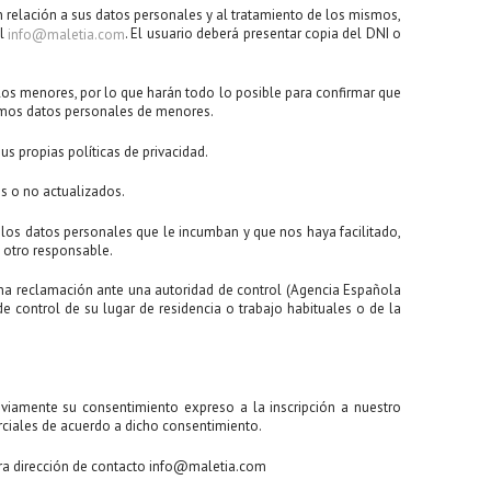
on relación a sus datos personales y al tratamiento de los mismos,
il
. El usuario deberá presentar copia del DNI o
info@maletia.com
 los menores, por lo que harán todo lo posible para confirmar que
emos datos personales de menores.
us propias políticas de privacidad.
os o no actualizados.
 los datos personales que le incumban y que nos haya facilitado,
a otro responsable.
na reclamación ante una autoridad de control (Agencia Española
de control de su lugar de residencia o trabajo habituales o de la
iamente su consentimiento expreso a la inscripción a nuestro
rciales de acuerdo a dicho consentimiento.
tra dirección de contacto info@maletia.com