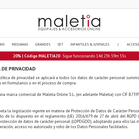
|
ANO
MEDIANAS
GRANDES
SET
INFANTILES & JUVENILES
ACCESO
20% | Código MALETIA20
·
Sigue funcionando
14d 23h 59m 54s
 DE PRIVACIDAD
olítica de privacidad se aplicará a todos los datos de carácter personal suminis
s en formularios o en el proceso de compra.
una marca comercial de Maletia Online S.L. (en adelante Maletia) con CIF B739
peta la legislación vigente en materia de Protección de Datos de Carácter Person
to de lo dispuesto en el reglamento (UE) 2016/679 de 27 de abril del RGPD 
rotección de datos de carácter personal (LOPDGDD), adoptando para ello las med
teración, acceso no autorizado y robo de los Datos Personales facilitados.